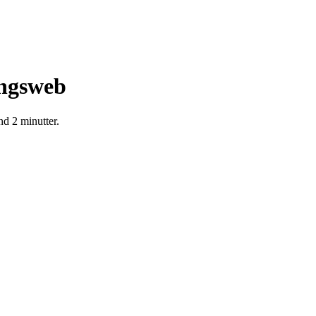
ingsweb
nd 2 minutter.